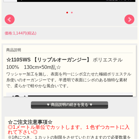
価格:1,144円(税込)
商品説明
☆110SWS 【リップルオーガンジー】
ポリエステル
100% 130cm×50m乱☆
ワッシャー加工を施し、表面を均一にシボ立たせた極細ポリエステル
糸使いのオーガンジーです。半透明で表面にシボのある独特な素材
で、柔らかで軽やかな風合いです。
▼ 商品説明の続きを見る ▼
☆ご注文注意事項☆
◎1メートル単位でカットします。１色ずつカートに入
れて下さい◎
※1色につき、１カットの制限をさせていただきますので必要数量を