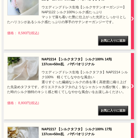
ウエディングドレス生地【シルクサテンオーガンジー】
NAP1122 シルク100%シルク感たっぷり
マットで落ち着いた艶に仕上がった光沢としっかりとし
たハリコシがあるシルク感たっぷりの厚手のサテンオーガンジーです。
価格： 8,580円(税込)
NAP2214 【シルクタフタ】 シルク100% 14匁
137cm×50m乱 パザパオリジナル
ウエディングドレス生地【シルクタフタ】NAP2214 シル
ク100% 軽くてしなやかな風合い
選りすぐった繊細なシルクの糸を薄く高密度に織り上げ
た先染めタフタです。ポリエステルタフタのようなシャカシャカ感が無く、触っ
た時のシルク独特のキシミ感と軽くてしなやかな風合いをお楽しみください。
価格： 8,800円(税込)
NAP2217 【シルクタフタ】 シルク100% 17匁
137cm×50m乱 パザパオリジナル