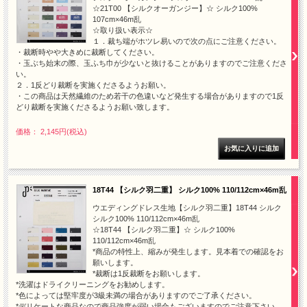
☆21T00 【シルクオーガンジー】☆ シルク100%
107cm×46m乱
☆取り扱い表示☆
１．裁ち端がホツレ易いので次の点にご注意ください。
・裁断時やや大きめに裁断してください。
・玉ぶち始末の際、玉ふち巾が少ないと抜けることがありますのでご注意くださ
い。
２．1反どり裁断を実施くださるようお願い。
・この商品は天然繊維のため若干の色違いなど発生する場合がありますので1反
どり裁断を実施くださるようお願い致します。
価格： 2,145円(税込)
18T44 【シルク羽二重】 シルク100% 110/112cm×46m乱
ウエディングドレス生地【シルク羽二重】18T44 シルク
シルク100% 110/112cm×46m乱
☆18T44 【シルク羽二重】☆ シルク100%
110/112cm×46m乱
*商品の特性上、縮みが発生します。見本着での確認をお
願いします。
*裁断は1反裁断をお願いします。
*洗濯はドライクリーニングをお勧めします。
*色によっては堅牢度が3級未満の場合がありますのでご了承ください。
*デリケートな商品なので商品強度が弱い場合もございますのでご注意下さい。