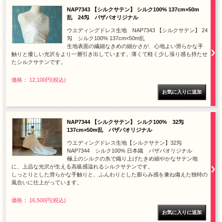
NAP7343 【シルクサテン】 シルク100% 137cm×50m
乱 24匁 パザパオリジナル
ウエディングドレス生地 NAP7343 【シルクサテン】 24
匁 シルク100% 137cm×50m乱
生地表面の繊細なきめの細かさが、心地よい滑らかな手
触りと優しい光沢をより一層引き出しています。薄くて軽く少し張り感も持たせ
たシルクサテンです。
価格： 12,100円(税込)
NAP7344 【シルクサテン】 シルク100% 32匁
137cm×50m乱 パザパオリジナル
ウエディングドレス生地【シルクサテン】32匁
NAP7344 シルク100% 日本織 パザパオリジナル
極上のシルクの糸で織り上げたきめ細やかなサテン地
に、上品な光沢が生える高級感溢れるシルクサテンです。
しっとりとした滑らかな手触りと、ふんわりとした膨らみ感を兼ね備えた独特の
風合いに仕上がっています。
価格： 16,500円(税込)