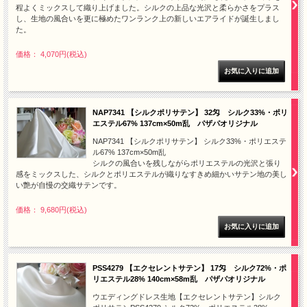
程よくミックスして織り上げました。シルクの上品な光沢と柔らかさをプラス
し、生地の風合いを更に極めたワンランク上の新しいエアライドが誕生しまし
た。
価格： 4,070円(税込)
NAP7341 【シルクポリサテン】 32匁 シルク33%・ポリ
エステル67% 137cm×50m乱 パザパオリジナル
NAP7341 【シルクポリサテン】 シルク33%・ポリエステ
ル67% 137cm×50m乱
シルクの風合いを残しながらポリエステルの光沢と張り
感をミックスした、シルクとポリエステルが織りなすきめ細かいサテン地の美し
い艶が自慢の交織サテンです。
価格： 9,680円(税込)
PSS4279 【エクセレントサテン】 17匁 シルク72%・ポ
リエステル28% 140cm×58m乱 パザパオリジナル
ウエディングドレス生地【エクセレントサテン】シルク