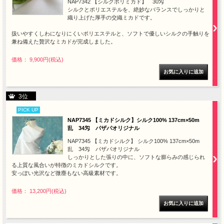
NAP7342 【シルクポリミカド】 30匁
シルクとポリエステルを、絶妙なバランスでしっかりと
織り上げた厚手の交織ミカドです。
扱いやすくしわになりにくいポリエステルと、ソフトで優しいシルクの手触りを
兼ね備えた贅沢なミカドが完成しました。
価格： 9,900円(税込)
3位
PICK UP
NAP7345 【ミカドシルク】シルク100% 137cm×50m
乱 34匁 パザパオリジナル
NAP7345 【ミカドシルク】 シルク100% 137cm×50m
乱 34匁 パザパオリジナル
しっかりとした張りの中に、ソフトな膨らみの感じられ
る上質な風合いが特徴のミカドシルクです。
安っぽい光沢など微塵もない高級素材です。
価格： 13,200円(税込)