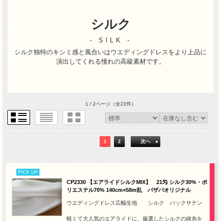
シルク
- SILK -
シルク独特のキシミ感と風合いはウエディングドレスをより上品に
演出してくれる憧れの高級素材です。
1 / 2ページ
（全23件）
1
2
次へ
PICK UP
CP2330 【エアライドシルクMIX】 21匁 シルク30%・ポ
リエステル70% 140cm×58m乱 パザパオリジナル
ウエディングドレス広幅生地 シルク バックサテン
軽くて大人気のエアライドに、厳選したシルクの緯糸を