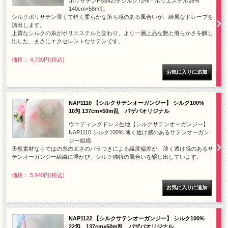
ポリサテンPSS4279 シルク72%・ポリエステル28%
140cm×58m乱
シルクポリサテン薄くて軽く柔らかな落ち感のある風合いが、綺麗なドレープを
演出します。
上質なシルクの糸がポリエステルと交わり、より一層上品な艶と滑らかさを醸し
出した、まさにエクセレントなサテンです。
価格： 4,730円(税込)
NAP1110 【シルクサテンオーガンジー】 シルク100%
10匁 137cm×50m乱 パザパオリジナル
ウエディングドレス生地【シルクサテンオーガンジー】
NAP1110 シルク100% 薄く透け感のあるサテンオーガン
ジー組織
天然素材ならではの糸の太さのバラつきによる繊度偏差が、薄く透け感のあるサ
テンオーガンジー組織に浮かび、シルク独特の風合いを醸し出しています。
価格： 5,940円(税込)
NAP1122 【シルクサテンオーガンジー】 シルク100%
22匁 137cm×50m乱 パザパオリジナル