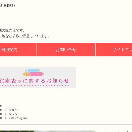
a pas）
地の販売店です。
生地など多数ご用意しています。
ご利用案内
お問い合せ
サイトマ
地
地
シルク
地
タフタ
地
パザパoriginal