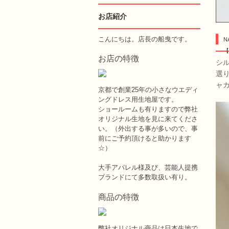
お店紹介
こんにちは。店長の船曳です。
N
【
お店の特徴
シル
選
ャ
京都で創業25年の小さなウエディ
ングドレス用生地屋です。
ショールームも有りますので弊社
オリジナル生地を見に来てくださ
い。（外出する事が多いので、事
前にご予約頂けると助かります
☆）
大手アパレル様及び、芸能人提携
ブランドにて多数取扱い有り。
商品の特徴
弊社オリジナル商品は日本生地で