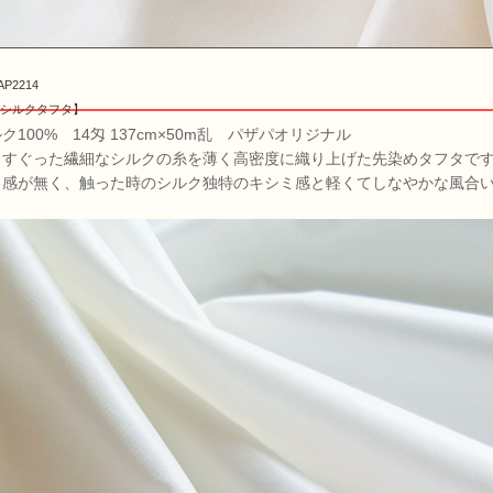
AP2214
シルクタフタ】
ク100% 14匁 137cm×50m乱 パザパオリジナル
りすぐった繊細なシルクの糸を薄く高密度に織り上げた先染めタフタで
カ感が無く、触った時のシルク独特のキシミ感と軽くてしなやかな風合