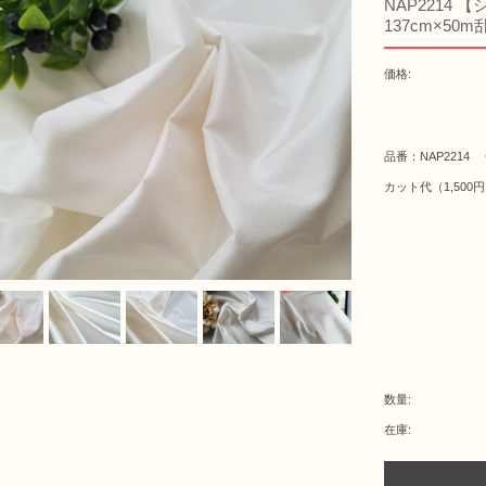
NAP2214 
137cm×5
価格:
品番：NAP2214 
カット代（1,500円
数量:
在庫: