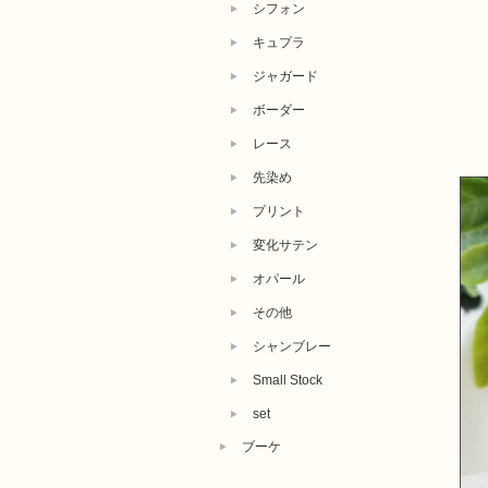
シフォン
キュプラ
ジャガード
ボーダー
レース
先染め
プリント
変化サテン
オパール
その他
シャンブレー
Small Stock
set
ブーケ