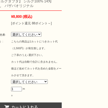
【シルクタフタ】 シルク100% 14匁
0m乱 パザパオリジナル
¥8,800
(税込)
[ポイント還元 88ポイント～]
色番:
）:
こちらの商品は1カットにつきカット代
（1,500円）が発生致します。
ご了承のうえ↓選択下さい。
カット代は自動で合計に含まれません。
後ほど改めてカット代を含めた金額をメー
ルさせて頂きます。
m
○