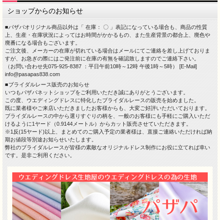
ショップからのお知らせ
■パザパオリジナル商品以外は「 在庫： 〇 」表記になっている場合も、商品の性質
上、生産・在庫状況によってはお時間がかかるもの、また生産背景の都合上、廃色や
廃番になる場合もございます。
ご注文後、メーカーの在庫が切れている場合はメールにてご連絡を差し上げておりま
すが、お急ぎの際にはご発注前に在庫の有無を確認致しますのでご連絡下さい。
（お問い合わせ先075-925-8387 ：平日午前10時～12時 午後1時～5時） [E-Mail]
info@pasapas838.com
■ブライダルレース販売のお知らせ
いつもパザパネットショップをご利用いただき誠にありがとうございます。
この度、ウエディングドレスに特化したブライダルレースの販売を始めました。
既に業者様やご来店いただきましたお客様からも、大変ご好評いただいております。
ブライダルレースの中から選りすぐりの柄を、一般のお客様にも手軽にご購入いただ
けるように1ヤード（0.9144メートル）からカット販売させていただきます。
※1反(15ヤード)以上、まとめてのご購入予定の業者様は、直接ご連絡いただければ納
期お値段等別途お知らせいたします。
弊社のブライダルレースが皆様の素敵なオリジナルドレス制作にお役に立てれば幸い
です。是非ご利用ください。