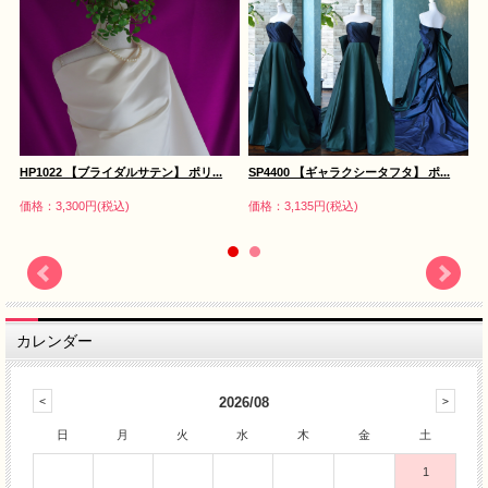
SP4400 【ギャラクシータフタ】 ポ...
HP1022 【ブライダルサテン】 ポリ...
N
価格：3,135円(税込)
価格：3,300円(税込)
価
カレンダー
2026/08
日
月
火
水
木
金
土
1