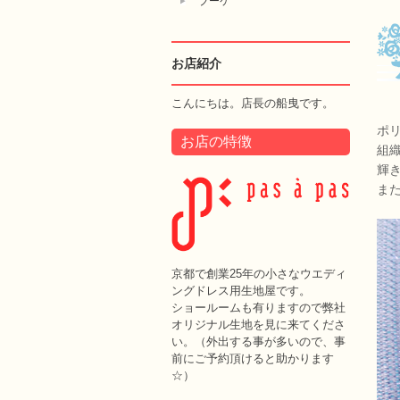
ブーケ
お店紹介
こんにちは。店長の船曳です。
ポリ
お店の特徴
組
輝
ま
京都で創業25年の小さなウエディ
ングドレス用生地屋です。
ショールームも有りますので弊社
オリジナル生地を見に来てくださ
い。（外出する事が多いので、事
前にご予約頂けると助かります
☆）