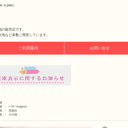
a pas）
地の販売店です。
生地など多数ご用意しています。
ご利用案内
お問い合せ
地
地
パザパoriginal
地
先染め
地
その他