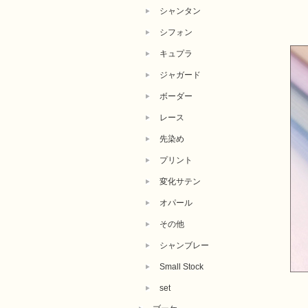
シャンタン
シフォン
キュプラ
ジャガード
ボーダー
レース
先染め
プリント
変化サテン
オパール
その他
シャンブレー
Small Stock
set