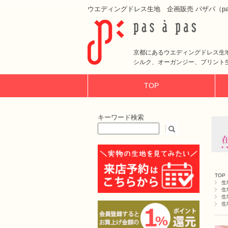
ウエディングドレス生地 企画販売 パザパ（pas 
京都にあるウエディングドレス生
シルク、オーガンジー、プリント
TOP
キーワード検索
TOP
生
生
生
生