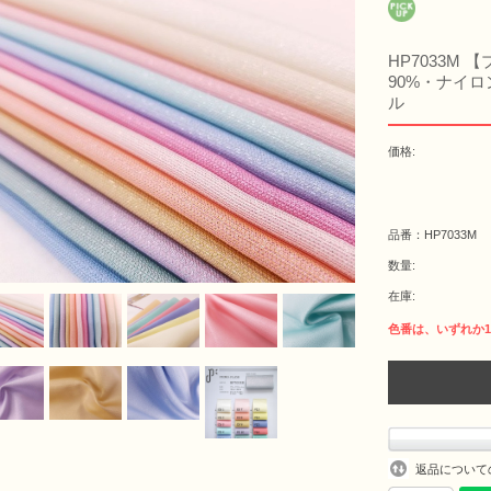
HP7033M
90%・ナイロン
ル
価格:
品番：HP7033M
数量:
在庫:
返品について