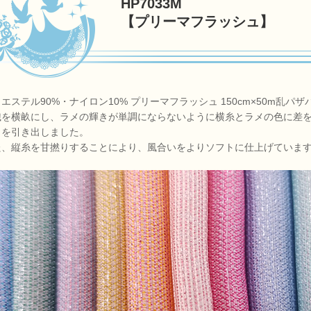
HP7033M
【プリーマフラッシュ】
エステル90%・ナイロン10% プリーマフラッシュ 150cm×50m乱パ
織を横畝にし、ラメの輝きが単調にならないように横糸とラメの色に差
きを引き出しました。
た、縦糸を甘撚りすることにより、風合いをよりソフトに仕上げていま