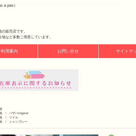
a pas）
地の販売店です。
生地など多数ご用意しています。
ご利用案内
お問い合せ
サイトマ
地
地
パザパoriginal
地
ツイル
地
シャンブレー