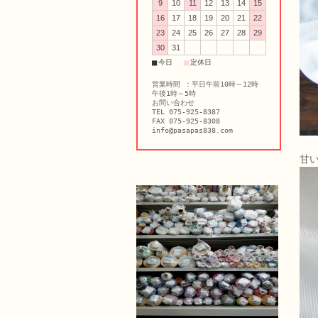
9
10
11
12
13
14
15
16
17
18
19
20
21
22
23
24
25
26
27
28
29
30
31
■
■
今日
定休日
営業時間 ：平日午前10時～12時
午後1時～5時
お問い合わせ
TEL 075-925-8387
FAX 075-925-8308
info@pasapas838.com
甘