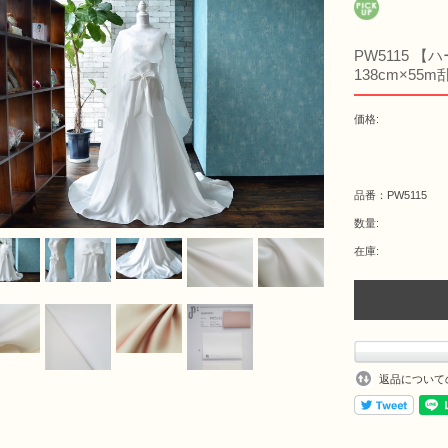
PW5115 
138cm×55
価格:
品番：PW5115
数量:
在庫:
返品について