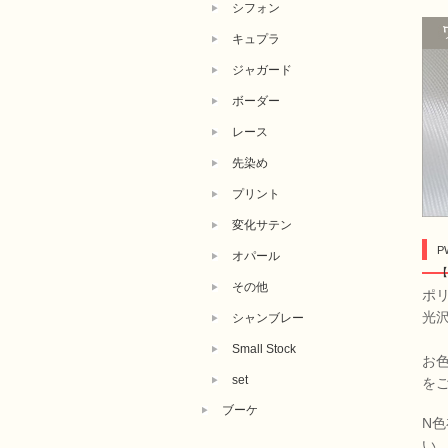
シフォン
キュプラ
ジャガード
ボーダー
レース
先染め
プリント
変化サテン
P
オパール
【
その他
ポリ
光
シャンブレー
Small Stock
お
set
を
ブーケ
N
い。