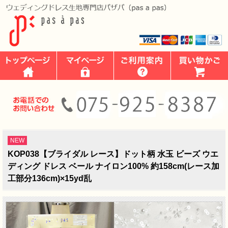
NEW
KOP038【ブライダル レース】ドット柄 水玉 ビーズ ウエ
ディング ドレス ベール ナイロン100% 約158cm(レース加
工部分136cm)×15yd乱