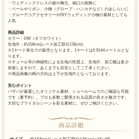
・ウェディングドレスの裾や胸元、袖口の装飾に
・ベールやリボン、小物（グローブ・ハンカチなど）のあしらいに
・グルーデコアクセサリーやDIYウェディング小物の素材としても
人気
商品詳細
カラー：OW（オフホワイト）
生地巾：
約158cm(レース加工部分136cm)
※1ヤード単位での販売となります。1ヤードは0.9144メートルとな
ります。
※チュール等の伸縮性による生地の性質上、生地巾、加工幅は多少
前後しますので、あくまでも目安としてご了承ください。
※商品画像の柄の方向は上下が生地巾となっております。
安心ポイント
パザパが厳選したオリジナル素材。ショールームでのご確認も可能
です（要予約）。プロも多数ご愛用される品質の良さが魅力です。
大切なブライダルシーンを彩る素材に、ぜひご検討ください。
サイズ
約158cm(レース加工部分136cm)×15yd乱