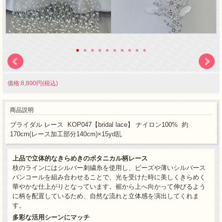
価格:8,800円(税込)
商品説明
ブライダル レース KOP047【bridal lace】 ナイロン100% 約
170cm(レース加工部分140cm)×15yd乱
上品で立体的なきらめきのボタニカル柄レース
枝のラインにはシルバー刺繍糸を使用し、ビーズや薄いシルバース
パンコールを組み合わせることで、光を受けた時に美しくきらめく
華やかな仕上がりとなっています。裾から上へ向かって伸びるよう
に柄を配置しているため、自然な流れと立体感を演出してくれま
す。
多彩な活用シーンにマッチ