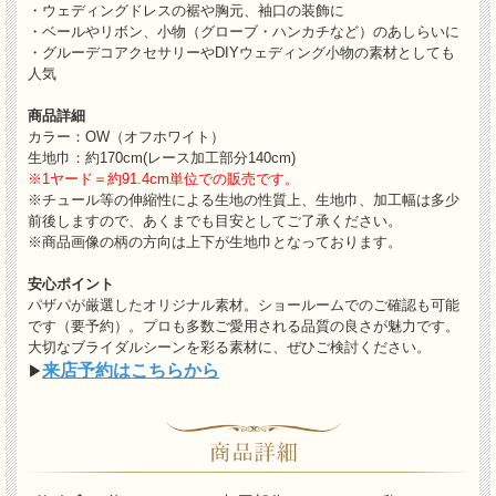
・ウェディングドレスの裾や胸元、袖口の装飾に
・ベールやリボン、小物（グローブ・ハンカチなど）のあしらいに
・グルーデコアクセサリーやDIYウェディング小物の素材としても
人気
商品詳細
カラー：OW（オフホワイト）
生地巾：約170cm(レース加工部分140cm)
※1ヤード＝約91.4cm単位での販売です。
※チュール等の伸縮性による生地の性質上、生地巾、加工幅は多少
前後しますので、あくまでも目安としてご了承ください。
※商品画像の柄の方向は上下が生地巾となっております。
安心ポイント
パザパが厳選したオリジナル素材。ショールームでのご確認も可能
です（要予約）。プロも多数ご愛用される品質の良さが魅力です。
大切なブライダルシーンを彩る素材に、ぜひご検討ください。
来店予約はこちらから
▶