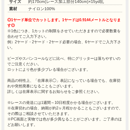
サイズ
約170cm(レース加工部分140cm)×15yd乱
素材
ナイロン100%
◎1ヤード単位でカットします。1ヤードは0.9144メートルとなりま
す◎
※1色につき、1カットの制限をさせていただきますので必要数量を
合わせてご入力下さい。
例）2ヤード・2ヤード・2ヤード必要の場合、6ヤードでご入力下さ
い。
ビーズやスパンコールなどに比べ、特にグリッターは落ちやすいの
でご注意ください。
ロットにより色が多少ブレる場合がございます。
商品の特性上、「在庫表示◯」表記になっている場合でも、在庫切
れや突然廃番になることもございます。
詳しくは在庫表示に関するお知らせをご参照ください。
※レースの発送には1週間～10日程度かかる場合がございます。
※在庫切れの場合、納期が約2ヶ月程かかることもございますので、
その際はご相談させていただきます。
※PC画面と実物では色が多少異なることがございます。ご了承のほ
どお願いします。