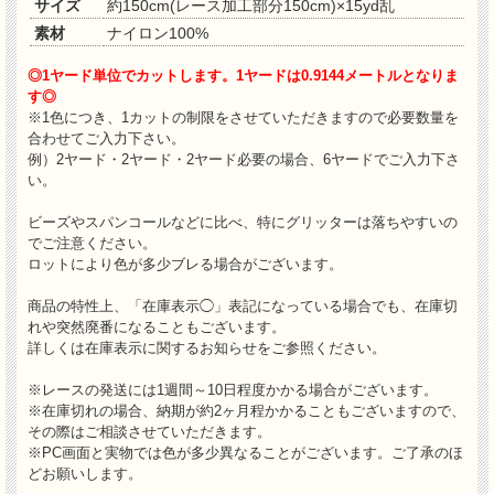
サイズ
約150cm(レース加工部分150cm)×15yd乱
素材
ナイロン100%
◎1ヤード単位でカットします。1ヤードは0.9144メートルとなりま
す◎
※1色につき、1カットの制限をさせていただきますので必要数量を
合わせてご入力下さい。
例）2ヤード・2ヤード・2ヤード必要の場合、6ヤードでご入力下さ
い。
ビーズやスパンコールなどに比べ、特にグリッターは落ちやすいの
でご注意ください。
ロットにより色が多少ブレる場合がございます。
商品の特性上、「在庫表示◯」表記になっている場合でも、在庫切
れや突然廃番になることもございます。
詳しくは在庫表示に関するお知らせをご参照ください。
※レースの発送には1週間～10日程度かかる場合がございます。
※在庫切れの場合、納期が約2ヶ月程かかることもございますので、
その際はご相談させていただきます。
※PC画面と実物では色が多少異なることがございます。ご了承のほ
どお願いします。