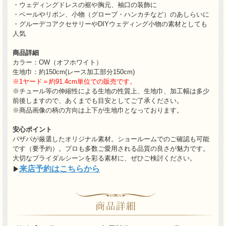
・ウェディングドレスの裾や胸元、袖口の装飾に
・ベールやリボン、小物（グローブ・ハンカチなど）のあしらいに
・グルーデコアクセサリーやDIYウェディング小物の素材としても
人気
商品詳細
カラー：OW（オフホワイト）
生地巾：約150cm(レース加工部分150cm)
※1ヤード＝約91.4cm単位での販売です。
※チュール等の伸縮性による生地の性質上、生地巾、加工幅は多少
前後しますので、あくまでも目安としてご了承ください。
※商品画像の柄の方向は上下が生地巾となっております。
安心ポイント
パザパが厳選したオリジナル素材。ショールームでのご確認も可能
です（要予約）。プロも多数ご愛用される品質の良さが魅力です。
大切なブライダルシーンを彩る素材に、ぜひご検討ください。
来店予約はこちらから
▶