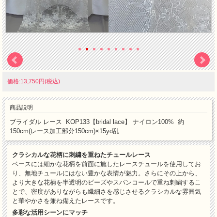
価格:13,750円(税込)
商品説明
ブライダル レース KOP133【bridal lace】 ナイロン100% 約
150cm(レース加工部分150cm)×15yd乱
クラシカルな花柄に刺繍を重ねたチュールレース
ベースには細かな花柄を前面に施したレースチュールを使用してお
り、無地チュールにはない豊かな表情が魅力。さらにその上から、
より大きな花柄を半透明のビーズやスパンコールで重ね刺繍するこ
とで、密度がありながらも繊細さを感じさせるクラシカルな雰囲気
と華やかさを兼ね備えたレースです。
多彩な活用シーンにマッチ