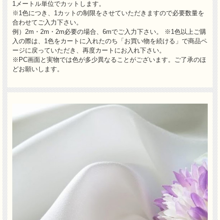
1メートル単位でカットします。
※1色につき、1カットの制限をさせていただきますので必要数量を
合わせてご入力下さい。
例）2m・2m・2m必要の場合、6mでご入力下さい。
※1色以上ご購
入の際は、1色をカートに入れたのち「お買い物を続ける」で商品ペ
ージに戻っていただき、再度カートにお入れ下さい。
※PC画面と実物では色が多少異なることがございます。ご了承のほ
どお願いします。