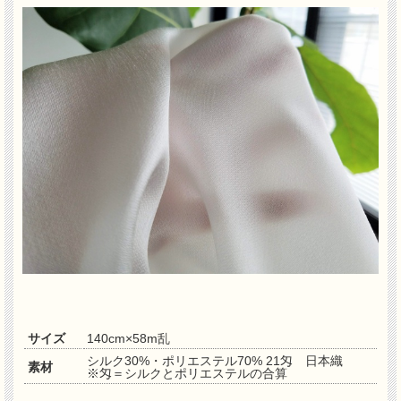
サイズ
140cm×58m乱
シルク30%・ポリエステル70% 21匁 日本織
素材
※匁＝シルクとポリエステルの合算