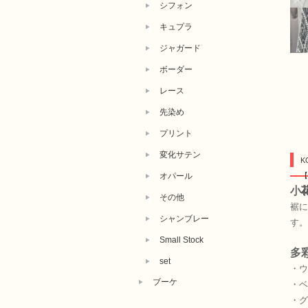
シフォン
キュプラ
ジャガード
ボーダー
レース
先染め
プリント
変化サテン
K
オパール
【
小
その他
裾に
シャンブレー
す。
Small Stock
多
set
・ウ
ブーケ
・ベ
・グ