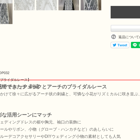
返品について
OP032
ブライダルレース】
花柄 チェック 刺繍
花でできたチェックとアーチのブライダルレース
かけて徐々に広がるアーチ状の刺繍と、可憐な小花がリズミカルに咲き並ぶ
彩な活用シーンにマッチ
ェディングドレスの裾や胸元、袖口の装飾に
ールやリボン、小物（グローブ・ハンカチなど）のあしらいに
ルーデコアクセサリーやDIYウェディング小物の素材としても人気