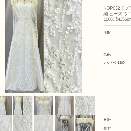
KOP032【
繍 ビーズ ウ
100% 約156
価格:
色番:
カット代-1800:
数量:
在庫: