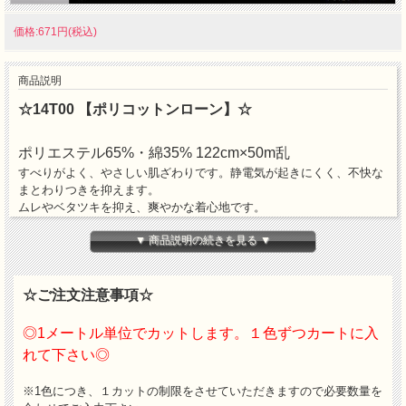
価格:671円(税込)
商品説明
☆14T00 【ポリコットンローン】☆
ポリエステル65%・綿35% 122cm×50m乱
すべりがよく、やさしい肌ざわりです。静電気が起きにくく、不快な
まとわりつきを抑えます。
ムレやベタツキを抑え、爽やかな着心地です。
※濃色につきましては淡色（表地）との組み合わせはしないで下さ
▼ 商品説明の続きを見る ▼
い。
※ロットにより色が異なることがありますので、一反どり裁断を御願
い致します。
☆ご注文注意事項☆
◎1メートル単位でカットします。１色ずつカートに入
れて下さい◎
※1色につき、１カットの制限をさせていただきますので必要数量を