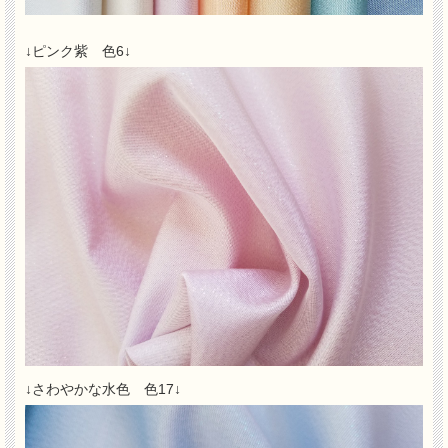
↓ピンク紫 色6↓
↓さわやかな水色 色17↓