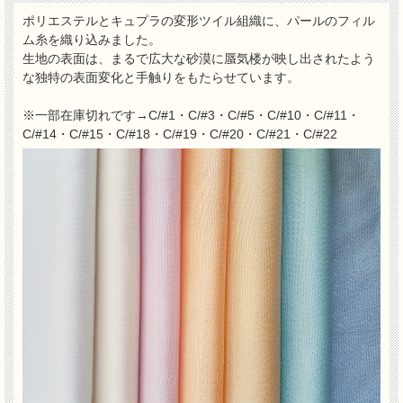
ポリエステルとキュプラの変形ツイル組織に、パールのフィル
ム糸を織り込みました。
生地の表面は、まるで広大な砂漠に蜃気楼が映し出されたよう
な独特の表面変化と手触りをもたらせています。
※一部在庫切れです→C/#1・C/#3・C/#5・C/#10・C/#11・
C/#14・C/#15・C/#18・C/#19・C/#20・C/#21・C/#22