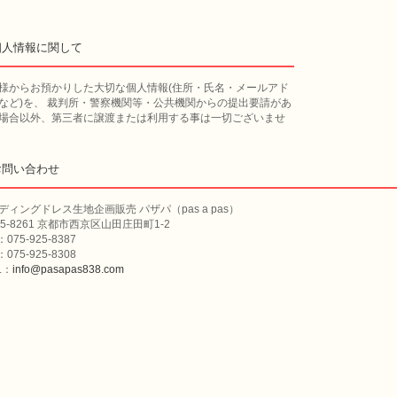
個人情報に関して
様からお預かりした大切な個人情報(住所・氏名・メールアド
など)を、 裁判所・警察機関等・公共機関からの提出要請があ
場合以外、第三者に譲渡または利用する事は一切ございませ
お問い合わせ
ディングドレス生地企画販売 パザパ（pas a pas）
15-8261 京都市西京区山田庄田町1-2
：075-925-8387
：075-925-8308
L：
info@pasapas838.com