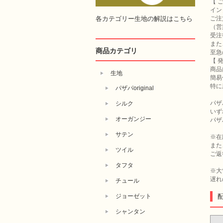
【 
イン
各カテゴリー生地の解説はこちら
ご注
（営
受注
また
商品カテゴリ
至急
【 
商品
生地
簡易
特に
パザパoriginal
パザ
シルク
いず
オーガンジー
パザ
サテン
※在
また
ツイル
ご返
タフタ
※大
遅れ
チュール
ジョーゼット
シャンタン