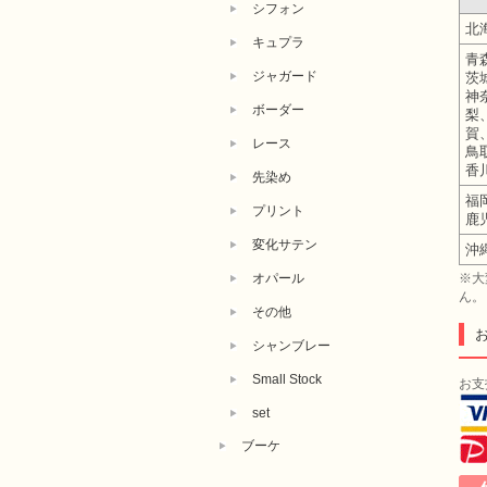
シフォン
北
キュプラ
青
ジャガード
茨
神
ボーダー
梨
賀
レース
鳥
香
先染め
福
プリント
鹿
変化サテン
沖
オパール
※大
ん。
その他
シャンブレー
Small Stock
お支
set
ブーケ