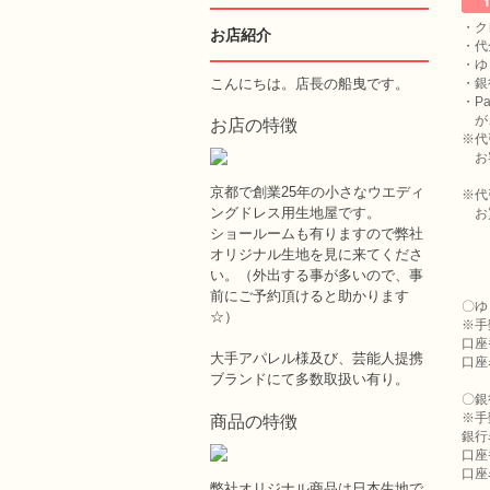
・ク
お店紹介
・代
・ゆ
こんにちは。店長の船曳です。
・銀
・Pa
が
お店の特徴
※代
お客
京都で創業25年の小さなウエディ
※代
ングドレス用生地屋です。
お買
〃
ショールームも有りますので弊社
〃 
オリジナル生地を見に来てくださ
〃 
い。（外出する事が多いので、事
前にご予約頂けると助かります
〇ゆ
☆）
※手
口座
大手アパレル様及び、芸能人提携
口座
ブランドにて多数取扱い有り。
〇銀
※手
商品の特徴
銀行
口座
口座
弊社オリジナル商品は日本生地で