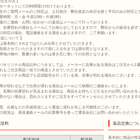
ご注文方法 】
ターネットにて24時間受け付けております。
文やご質問メールのご対応は、土日祝日・弊社規定の休日を除く平日のみの対応と
業時間：月～金 午前10時～午後5時）
後のご連絡・お問い合わせへの返信はメールにて行っております。
、在庫切れの場合もメールにてお知らせしておりますので、弊社からの返信を必ず
の対応の場合、電話連絡をする場合もありますので、ご了承願います。
発送について 】
は基本的に５mまではたたみ出荷とさせていただきます。
包装させていただきますので袋に入る分までは袋出荷となります。
厚地の物や、数量の多いものは巻き芯に巻いての出荷となります。
パオリジナル商品以外につきましては、メーカーに在庫がある場合はご注文から1
れもご注文商品一括での発送とさせていただきます。
パオリジナル商品でも店頭販売を行っている為、在庫が切れる場合がございます。
庫が切れるなどで出荷が遅れる場合はメールにて納期のご連絡をいたします。
、長期の在庫切れが見込まれる場合は、商品をお待ちくださるかのお問い合わせを
答がない場合は、恐れ入りますがご注文をすべてキャンセルとさせていただきます
雪、台風などの天候状況により運送に遅れが生じる可能性がございます。
の状況は、発送連絡メールの伝票番号を使って運送会社にお問い合わせいただくか
配送料
返品交換につ
基本的に商品の性
配送地域
配送料