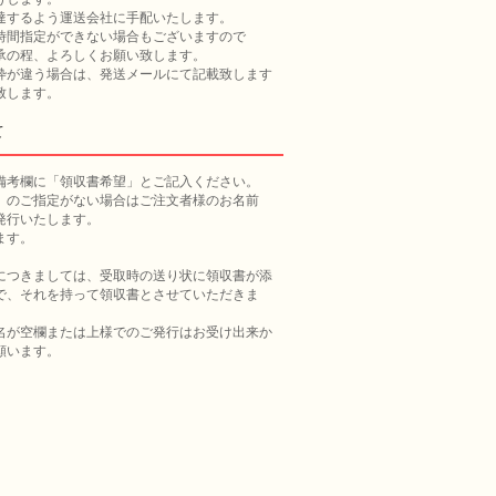
達するよう運送会社に手配いたします。
時間指定ができない場合もございますので
よろしくお願い致します。
枠が違う場合は、発送メールにて記載致します
致します。
て
備考欄に「領収書希望」とご記入ください。
」のご指定がない場合はご注文者様のお名前
発行いたします。
ます。
につきましては、受取時の送り状に領収書が添
で、それを持って領収書とさせていただきま
名が空欄または上様でのご発行はお受け出来か
願います。