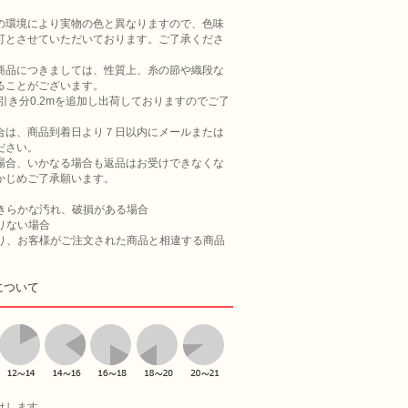
の環境により実物の色と異なりますので、色味
可とさせていただいております。ご了承くださ
商品につきましては、性質上、糸の節や織段な
ることがございます。
引き分0.2mを追加し出荷しておりますのでご了
合は、商品到着日より７日以内にメールまたは
ださい。
場合、いかなる場合も返品はお受けできなくな
かじめご了承願います。
あきらかな汚れ、破損がある場合
足りない場合
より、お客様がご注文された商品と相違する商品
について
けします。