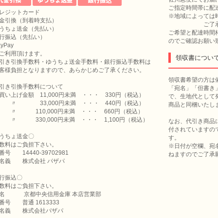
ご指定時間帯に配
レジットカード
※地域によっては
金引換（到着時支払）
ご了承の程、
うちょ送金（先払い）
ご希望と配達時間
行振込（先払い）
のでご確認お願い
yPay
ご利用頂けます。
領収書につい
引き引換手数料・ゆうちょ送金手数料・銀行振込手数料は
様負担となりますので、あらかじめご了承ください。
領収書希望の方は
引き引換手数料について
「宛名」「但書き
い上げ金額 11,000円未満 ・・・ 330円（税込）
で、生地代として
 33,000円未満 ・・・ 440円（税込）
商品と同梱いたし
110,000円未満 ・・・ 660円（税込）
330,000円未満 ・・・ 1,100円（税込）
なお、代引き商品
付されていますの
うちょ送金〇
す。
数料はご負担下さい。
※日付が空欄、宛
番号 14440-39702981
ねますのでご了承
名義 株式会社 パザパ
行振込〇
数料はご負担下さい。
名 京都中央信用金庫 本店営業部
番号 普通 1613333
名義 株式会社パザパ