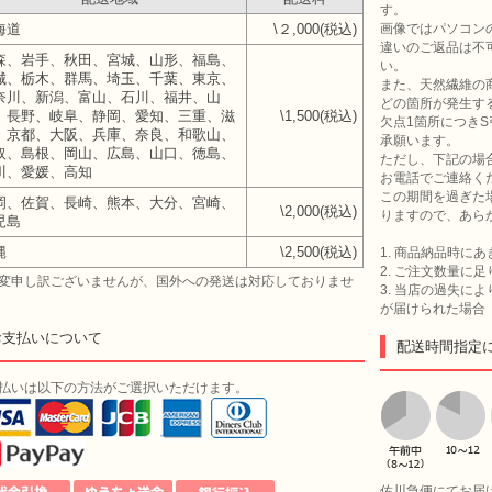
す。
海道
\２,000(税込)
画像ではパソコン
違いのご返品は不
森、岩手、秋田、宮城、山形、福島、
い。
城、栃木、群馬、埼玉、千葉、東京、
また、天然繊維の
奈川、新潟、富山、石川、福井、山
どの箇所が発生す
、長野、岐阜、静岡、愛知、三重、滋
\1,500(税込)
欠点1箇所につきS
、京都、大阪、兵庫、奈良、和歌山、
承願います。
取、島根、岡山、広島、山口、徳島、
ただし、下記の場
川、愛媛、高知
お電話でご連絡く
この期間を過ぎた
岡、佐賀、長崎、熊本、大分、宮崎、
\2,000(税込)
りますので、あら
児島
縄
\2,500(税込)
1. 商品納品時に
2. ご注文数量に
変申し訳ございませんが、国外への発送は対応しておりませ
3. 当店の過失に
が届けられた場合
お支払いについて
配送時間指定
払いは以下の方法がご選択いただけます。
佐川急便にてお届