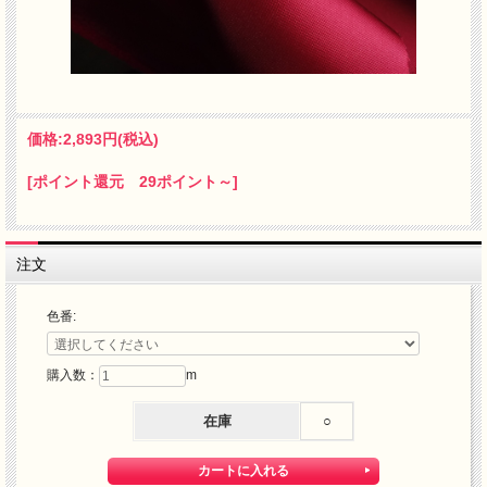
価格:
2,893円
(税込)
[ポイント還元 29ポイント～]
注文
色番:
購入数：
m
在庫
○