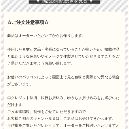
▼ 商品説明の続きを見る ▼
☆ご注文注意事項☆
商品はオーダーいただいてからお作りします。
使用した素材が欠品・廃番になっていることが多いため、掲載作品
オフホワイトのローズと多めのグリーンでクラシカルな
と似たような色合いやイメージで作製させていただきますことをご
ブーケが出来ました。
了承いただきますようお願い致します。
シンプルなドレスにとっても良く似合います。
お使いのパソコンによって画面上で見る色味と実際とで異なる場合
サイズ：約33cm × 33cm
がございます。
ブートニアもついています。
◎クレジット決済、銀行お振込み、ゆうちょ振り込みをお選びいた
こちらのブーケはショップにサンプルがありますので、是非見に来て
だけます。
下さい。
ご入金確認後、制作をさせていただきますので
お客様ご都合のキャンセル又は、ご返品はお受けできかねます。
※作風をご覧いただいたうえで、オーダーをご検討いただけますと