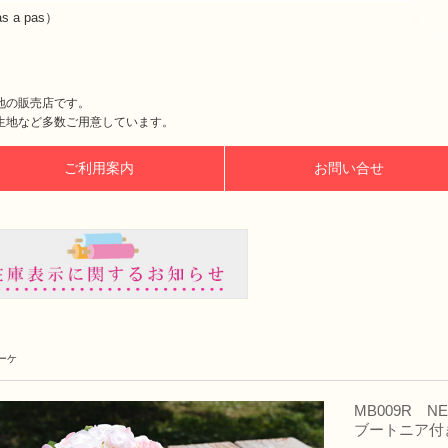
a pas）
地の販売店です。
生地など多数ご用意しています。
ご利用案内
お問い合せ
ーケ
MB009R
ブートニア付