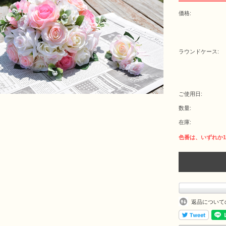
価格:
ラウンドケース:
ご使用日:
数量:
在庫:
返品について