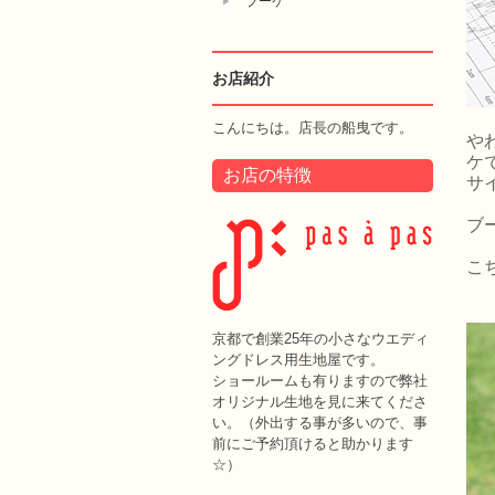
ブーケ
お店紹介
こんにちは。店長の船曳です。
や
ケ
お店の特徴
サイ
ブ
こ
京都で創業25年の小さなウエディ
ングドレス用生地屋です。
ショールームも有りますので弊社
オリジナル生地を見に来てくださ
い。（外出する事が多いので、事
前にご予約頂けると助かります
☆）