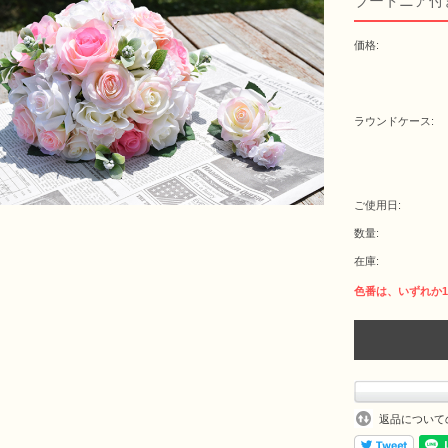
ブートニア付
価格:
ラウンドケース:
ご使用日:
数量:
在庫:
返品について