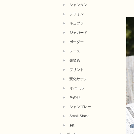
シャンタン
シフォン
キュプラ
ジャガード
ボーダー
レース
先染め
プリント
変化サテン
オパール
その他
シャンブレー
Small Stock
set