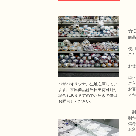
☆
商品
使用
こと
お使
◎ク
ご入
パザパオリジナル生地在庫してい
お客
ます。在庫商品は当日出荷可能な
※作
場合もありますのでお急ぎの際は
お問合せください。
【制
制作
備考
お急