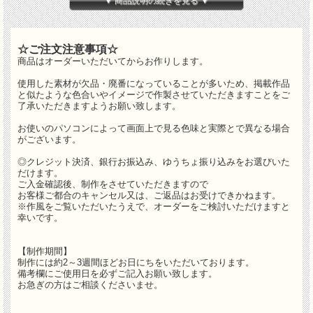
▼ 商品説明の続きを見る ▼
☆ご注文注意事項☆
商品はオーダーいただいてからお作りします。
使用した素材が欠品・廃番になっていることが多いため、掲載作品
と似たような色合いやイメージで作製させていただきますことをご
あわい色とりどりの花と、あわいグリーンが適度にミッ
了承いただきますようお願い致します。
クスされ、とてもキュートな色になりました。
お使いのパソコンによって画面上で見る色味と実際とで異なる場合
可愛さあふれるラウンドブーケです。
がございます。
サイズ：約21cm × 21cm
◎クレジット決済、銀行お振込み、ゆうちょ振り込みをお選びいた
全長50cm
だけます。
ご入金確認後、制作をさせていただきますので
ブートニアもついています。
お客様ご都合のキャンセル又は、ご返品はお受けできかねます。
※作風をご覧いただいたうえで、オーダーをご検討いただけますと
幸いです。
こちらのブーケはショップにサンプルがありますので、
是非見に来て下さい。
【制作期間】
制作には約2～3週間ほどお日にちをいただいております。
備考欄にご使用日を必ずご記入お願い致します。
お急ぎの方はご相談くださいませ。